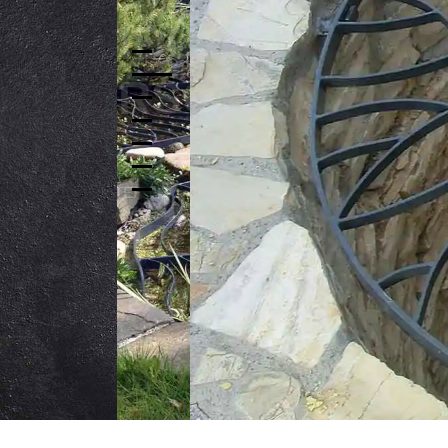
BRUNNE
SCHMU
IN IHR
BRUNNENGITTER