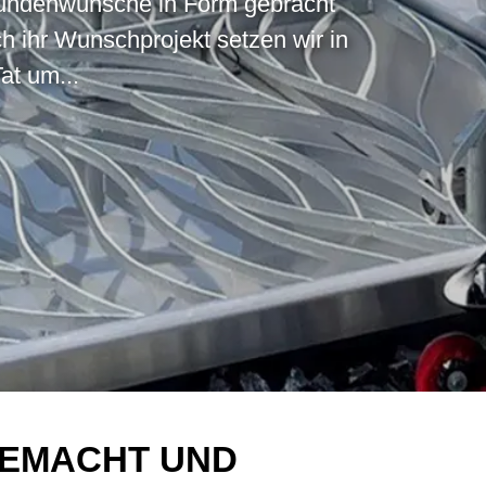
Kundenwünsche in Form gebracht
h ihr Wunschprojekt setzen wir in
at um...
GEMACHT UND