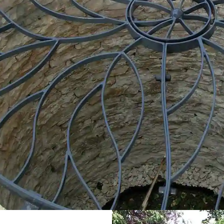
NGITTER - DAS
CKSTÜCK
EM GARTEN