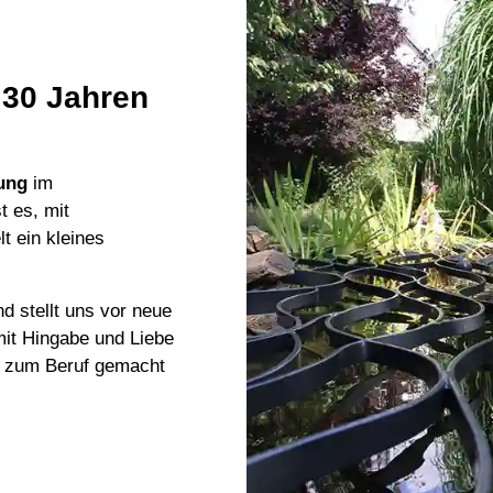
 30 Jahren
rung
im
t es, mit
t ein kleines
nd stellt uns vor neue
mit Hingabe und Liebe
ir zum Beruf gemacht