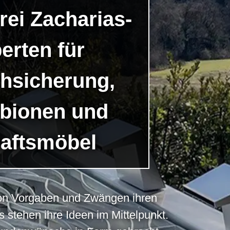
rei Zacharias-
erten für
chsicherung,
abionen und
aftsmöbel
 von Vorgaben und Zwängen ihren
 stehen ihre Ideen im Mittelpunkt.