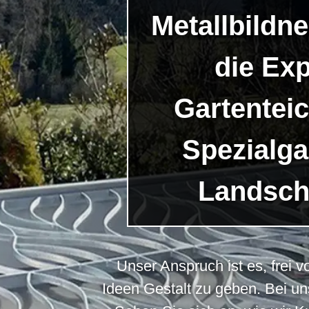
Metallbildne
die Exp
Gartentei
Spezialg
Landsch
Unser Anspruch ist es, frei
Ideen Gestalt zu geben. Bei uns